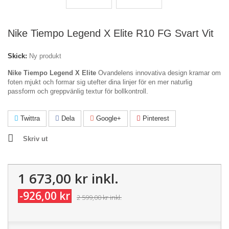
Nike Tiempo Legend X Elite R10 FG Svart Vit
Skick:
Ny produkt
Nike Tiempo Legend X Elite
Ovandelens innovativa design kramar om
foten mjukt och formar sig utefter dina linjer för en mer naturlig
passform och greppvänlig textur för bollkontroll.
Twittra
Dela
Google+
Pinterest
Skriv ut
1 673,00 kr
inkl.
-926,00 kr
2 599,00 kr
inkl.