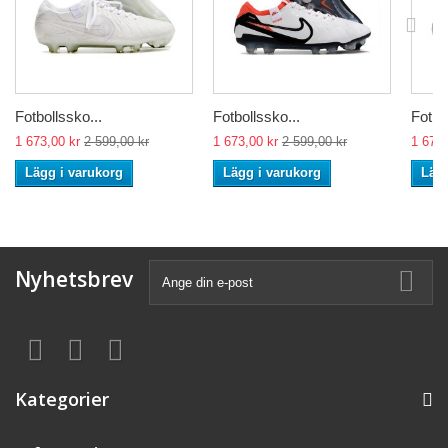
Fotbollssko...
Fotbollssko...
Fotbo
1 673,00 kr
2 599,00 kr
1 673,00 kr
2 599,00 kr
1 673,
Lägg i varukorg
Lägg i varukorg
Lägg
Nyhetsbrev
Kategorier