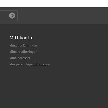
Mitt konto
Mina beställningar
Mina krediteringar
Mina adresser
Min personliga information