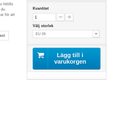
hittills
Kvantitet
 du
r för att
Välj storlek
EU 39
est
Lägg till i
varukorgen