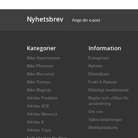
Nyhetsbrev
Kategorier
Information
Nike Hypervenom
Extrapriser
Nike Phantom
Nyheter
Nike Mercurial
Bästsäljare
Nike Tiempo
Frakt & Returer
Nike Magista
Rättsligt meddelande
Adidas Predator
Regler och villkor för
användning
Adidas ACE
Om oss
Adidas Nemeziz
Säkra betalningar
Adidas X
Webbplatskarta
Adidas Copa