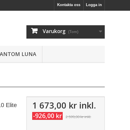
Kontakta oss
Logga in
Varukorg
(Tom)
HANTOM LUNA
1 673,00 kr
inkl.
0 Elite
-926,00 kr
2 599,00 kr
inkl.