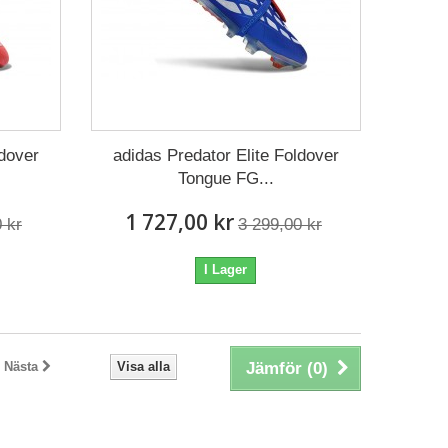
ldover
adidas Predator Elite Foldover
Tongue FG...
1 727,00 kr
 kr
3 299,00 kr
I Lager
Nästa
Visa alla
Jämför (
0
)