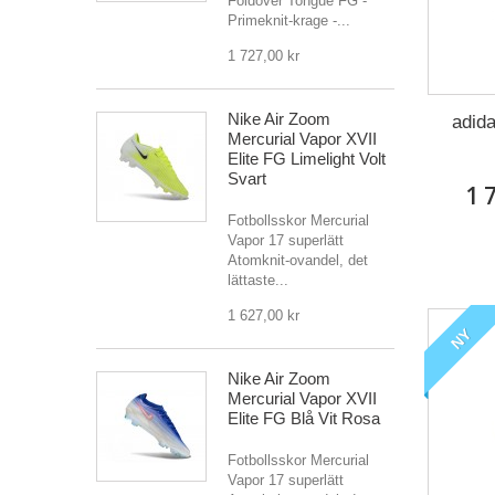
Foldover Tongue FG -
Primeknit-krage -...
1 727,00 kr
Nike Air Zoom
adida
Mercurial Vapor XVII
Elite FG Limelight Volt
Svart
1 
Fotbollsskor Mercurial
Vapor 17 superlätt
Atomknit-ovandel, det
lättaste...
1 627,00 kr
NY
Nike Air Zoom
Mercurial Vapor XVII
Elite FG Blå Vit Rosa
Fotbollsskor Mercurial
Vapor 17 superlätt