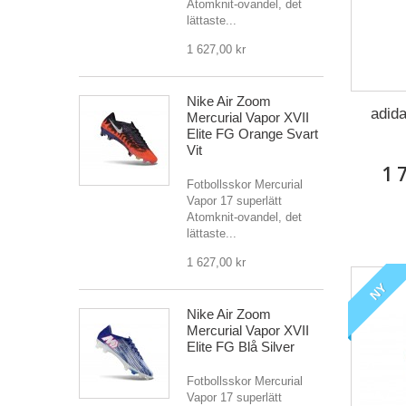
Atomknit-ovandel, det
lättaste...
1 627,00 kr
Nike Air Zoom
adida
Mercurial Vapor XVII
Elite FG Orange Svart
Vit
1 
Fotbollsskor Mercurial
Vapor 17 superlätt
Atomknit-ovandel, det
lättaste...
1 627,00 kr
NY
Nike Air Zoom
Mercurial Vapor XVII
Elite FG Blå Silver
Fotbollsskor Mercurial
Vapor 17 superlätt