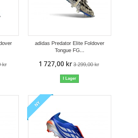
ldover
adidas Predator Elite Foldover
Tongue FG...
1 727,00 kr
 kr
3 299,00 kr
I Lager
NY