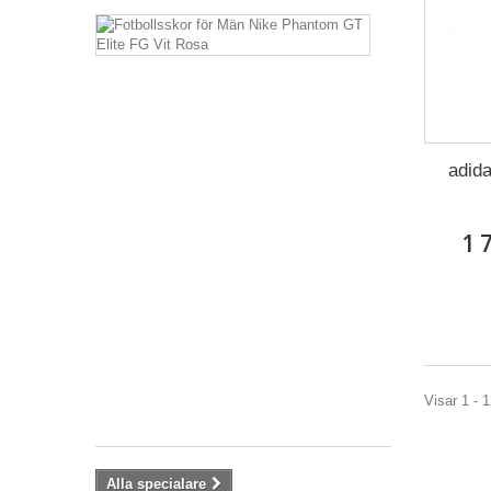
Fotbollsskor
för
Män
Nike
Phantom
GT
Elite
FG
adida
Vit
Rosa
1 
Nike
Phantom
GT Överdel
bestående
av...
1 419,00 kr
2
699,00
Visar 1 - 1
kr
Alla specialare