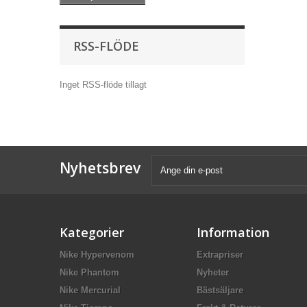
RSS-FLÖDE
Inget RSS-flöde tillagt
Nyhetsbrev
Kategorier
Information
Nike Hypervenom
Extrapriser
Nike Phantom
Nyheter
Nike Mercurial
Bästsäljare