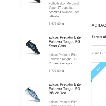
Fotbollsskor Mercurial
Vapor 17 superlätt
Atomknit-ovandel, det
lättaste...
1 627,00 kr
ADIDA
Sortera ef
adidas Predator Elite
Foldover Tongue FG
Svart Grön
Visar 1 - 1
adidas Predator Elite
Foldover Tongue FG -
Primeknit-krage -...
NY
1 727,00 kr
adidas Predator Elite
Foldover Tongue FG
Blå Vit Röd
adidas Predator Elite