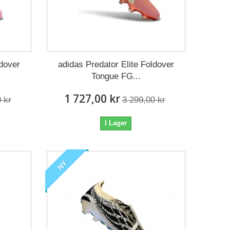
ldover
adidas Predator Elite Foldover
Tongue FG...
1 727,00 kr
 kr
3 299,00 kr
I Lager
NY