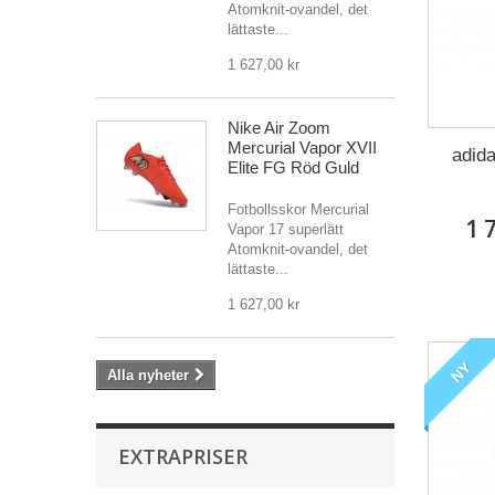
Atomknit-ovandel, det
lättaste...
1 627,00 kr
Nike Air Zoom
Mercurial Vapor XVII
adida
Elite FG Röd Guld
Fotbollsskor Mercurial
1 
Vapor 17 superlätt
Atomknit-ovandel, det
lättaste...
1 627,00 kr
NY
Alla nyheter
EXTRAPRISER