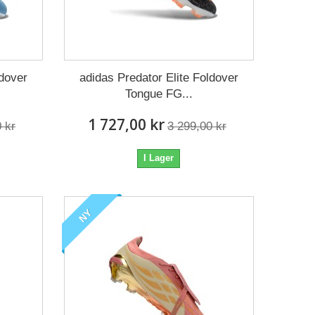
ldover
adidas Predator Elite Foldover
Tongue FG...
1 727,00 kr
 kr
3 299,00 kr
I Lager
NY