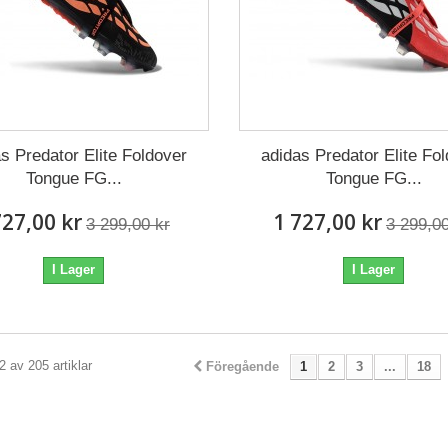
s Predator Elite Foldover
adidas Predator Elite Fo
Tongue FG...
Tongue FG...
727,00 kr
1 727,00 kr
3 299,00 kr
3 299,00
I Lager
I Lager
2 av 205 artiklar
Föregående
1
2
3
...
18