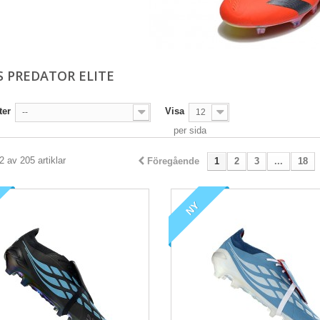
S PREDATOR ELITE
ter
Visa
--
12
per sida
2 av 205 artiklar
Föregående
1
2
3
...
18
NY