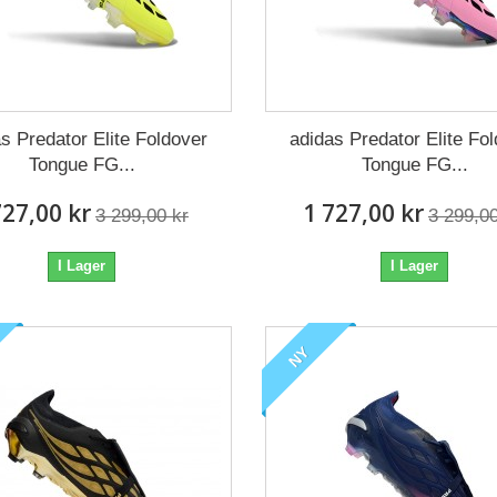
s Predator Elite Foldover
adidas Predator Elite Fo
Tongue FG...
Tongue FG...
727,00 kr
1 727,00 kr
3 299,00 kr
3 299,00
I Lager
I Lager
NY