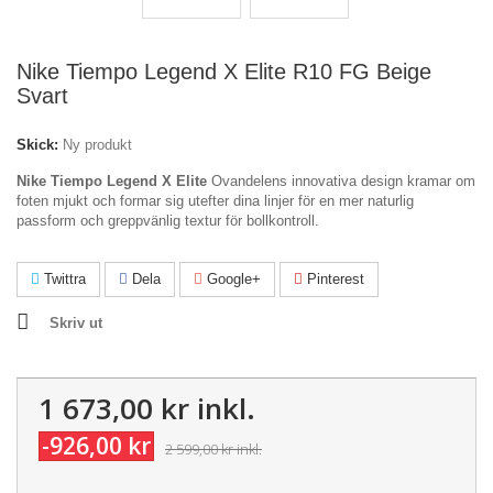
Nike Tiempo Legend X Elite R10 FG Beige
Svart
Skick:
Ny produkt
Nike Tiempo Legend X Elite
Ovandelens innovativa design kramar om
foten mjukt och formar sig utefter dina linjer för en mer naturlig
passform och greppvänlig textur för bollkontroll.
Twittra
Dela
Google+
Pinterest
Skriv ut
1 673,00 kr
inkl.
-926,00 kr
2 599,00 kr
inkl.