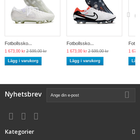
Fotbollssko...
Fotbollssko...
Fotbo
1 673,00 kr
2 599,00 kr
1 673,00 kr
2 599,00 kr
1 673,
Lägg i varukorg
Lägg i varukorg
Lägg
Nyhetsbrev
Kategorier