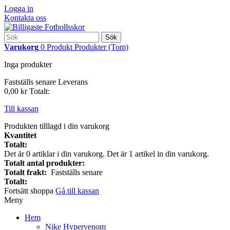
Logga in
Kontakta oss
Sök
Varukorg
0
Produkt
Produkter
(Tom)
Inga produkter
Fastställs senare
Leverans
0,00 kr
Totalt:
Till kassan
Produkten tilllagd i din varukorg
Kvantitet
Totalt:
Det är
0
artiklar i din varukorg.
Det är 1 artikel in din varukorg.
Totalt antal produkter:
Totalt frakt:
Fastställs senare
Totalt:
Fortsätt shoppa
Gå till kassan
Meny
Hem
Nike Hypervenom