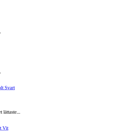
.
.
lättaste...