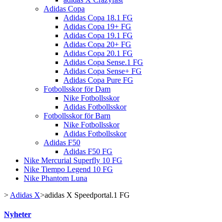
Adidas Copa
Adidas Copa 18.1 FG
Adidas Copa 19+ FG
Adidas Copa 19.1 FG
Adidas Copa 20+ FG
Adidas Copa 20.1 FG
Adidas Copa Sense.1 FG
Adidas Copa Sense+ FG
Adidas Copa Pure FG
Fotbollsskor för Dam
Nike Fotbollsskor
Adidas Fotbollsskor
Fotbollsskor för Barn
Nike Fotbollsskor
Adidas Fotbollsskor
Adidas F50
Adidas F50 FG
Nike Mercurial Superfly 10 FG
Nike Tiempo Legend 10 FG
Nike Phantom Luna
>
Adidas X
>
adidas X Speedportal.1 FG
Nyheter