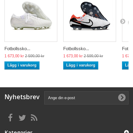
Fotbollssko...
Fotbollssko...
Fotbo
1 673,00 kr
2 599,00 kr
1 673,00 kr
2 599,00 kr
1 673,
Lägg i varukorg
Lägg i varukorg
Lägg
Nyhetsbrev
Kategorier