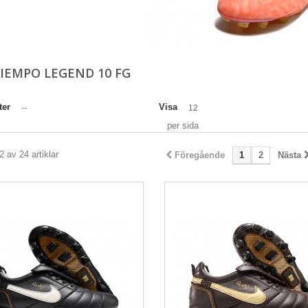
TIEMPO LEGEND 10 FG
ter
Visa
--
12
per sida
2 av 24 artiklar
Föregående
1
2
Nästa