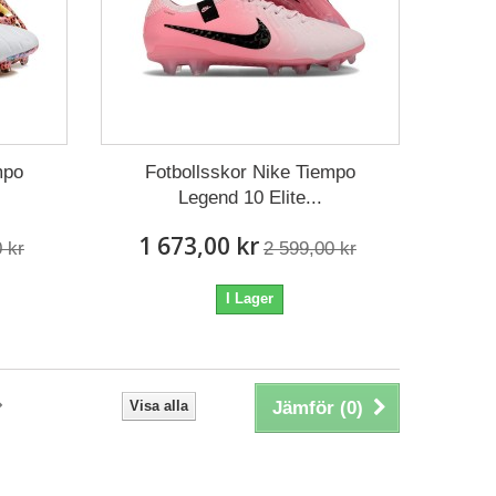
mpo
Fotbollsskor Nike Tiempo
Legend 10 Elite...
1 673,00 kr
 kr
2 599,00 kr
I Lager
Visa alla
Jämför (
0
)