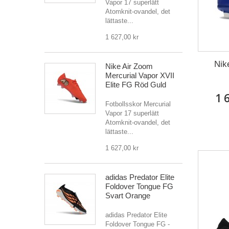
Vapor 17 superlätt
Atomknit-ovandel, det
lättaste...
1 627,00 kr
Nik
Nike Air Zoom
Mercurial Vapor XVII
Elite FG Röd Guld
1 
Fotbollsskor Mercurial
Vapor 17 superlätt
Atomknit-ovandel, det
lättaste...
1 627,00 kr
adidas Predator Elite
Foldover Tongue FG
Svart Orange
adidas Predator Elite
Foldover Tongue FG -