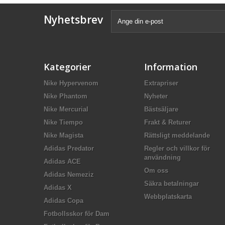
Nyhetsbrev
Kategorier
Information
Nike Hypervenom
Extrapriser
Nike Phantom
Nyheter
Nike Mercurial
Bästsäljare
Nike Tiempo
Frakt & Returer
Nike Magista
Rättsligt meddelande
Adidas Predator
Regler och villkor för
användning
Adidas ACE
Om oss
Adidas Nemeziz
Säkra betalningar
Adidas X
Webbplatskarta
Adidas Copa
Fotbollsskor för Dam