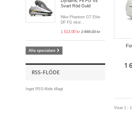
Dynamic Fit FG Vit
Svart Röd Guld
Nike Phantom GT Elite
DF FG skor...
1 513,00 kr
2 888,00 kr
Fo
Alla specialare
1 
RSS-FLÖDE
Inget RSS-flöde tillagt
Visar 1 - 1