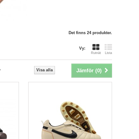
Det finns 24 produkter.
Vy:
Rutnät
Lista
Visa alla
Jämför (
0
)