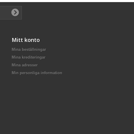
Mitt konto
Mina beställningar
Mina krediteringar
Mina adresser
Min personliga information