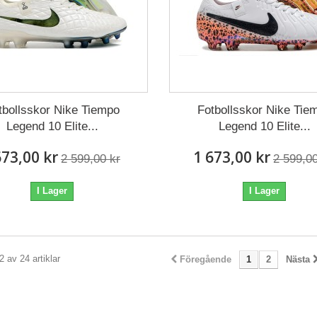
tbollsskor Nike Tiempo
Fotbollsskor Nike Tie
Legend 10 Elite...
Legend 10 Elite...
673,00 kr
1 673,00 kr
2 599,00 kr
2 599,00
I Lager
I Lager
2 av 24 artiklar
Föregående
1
2
Nästa