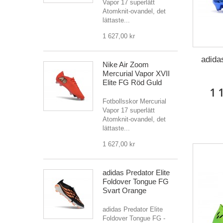
Vapor 17 superlätt
Atomknit-ovandel, det
lättaste...
1 627,00 kr
adida
Nike Air Zoom
Mercurial Vapor XVII
Elite FG Röd Guld
1 
Fotbollsskor Mercurial
Vapor 17 superlätt
Atomknit-ovandel, det
lättaste...
1 627,00 kr
adidas Predator Elite
Foldover Tongue FG
Svart Orange
adidas Predator Elite
Foldover Tongue FG -