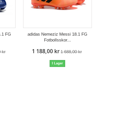
8.1 FG
adidas Nemeziz Messi 18.1 FG
Fotbollsskor...
1 188,00 kr
 kr
1 688,00 kr
I Lager