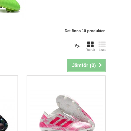
Det finns 10 produkter.
Vy:
Rutnät
Lista
Jämför (
0
)