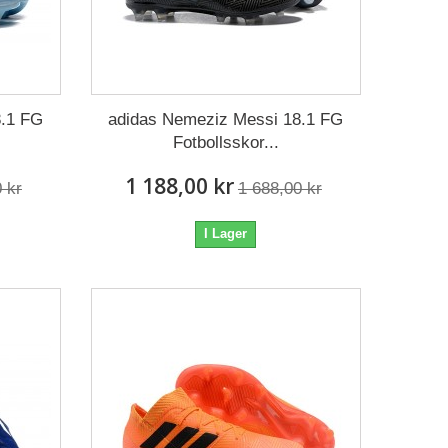
8.1 FG
adidas Nemeziz Messi 18.1 FG
Fotbollsskor...
1 188,00 kr
 kr
1 688,00 kr
I Lager