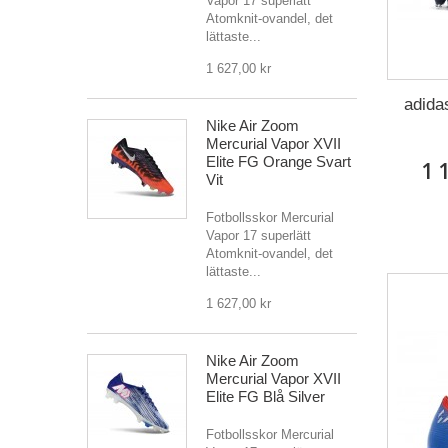
Vapor 17 superlätt
Atomknit-ovandel, det
lättaste...
1 627,00 kr
adida
Nike Air Zoom
Mercurial Vapor XVII
Elite FG Orange Svart
1 
Vit
Fotbollsskor Mercurial
Vapor 17 superlätt
Atomknit-ovandel, det
lättaste...
1 627,00 kr
Nike Air Zoom
Mercurial Vapor XVII
Elite FG Blå Silver
Fotbollsskor Mercurial