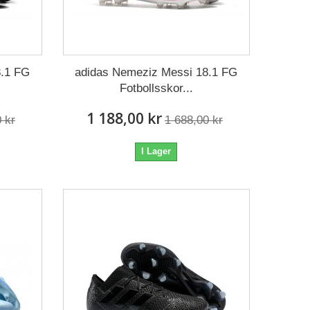
8.1 FG
adidas Nemeziz Messi 18.1 FG
Fotbollsskor...
1 188,00 kr
 kr
1 688,00 kr
I Lager