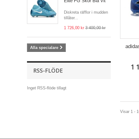
Elite FG Skor Blå Vit
Diskreta räfflor i mudden
tillåter...
1 726,00 kr
3 400,00 kr
adida
Alla specialare
1 
RSS-FLÖDE
Inget RSS-flöde tillagt
Visar 1 - 1