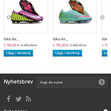
Nike Air...
Nike Air...
Nike A
1 705,00 kr
3 400,00 kr
1 705,00 kr
3 400,00 kr
1 705,
Lägg i varukorg
Lägg i varukorg
Lägg
Nyhetsbrev