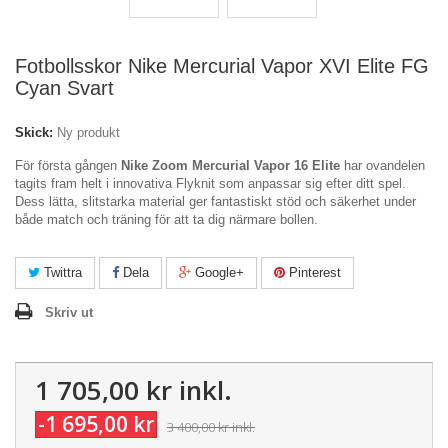
Fotbollsskor Nike Mercurial Vapor XVI Elite FG
Cyan Svart
Skick:
Ny produkt
För första gången
Nike Zoom Mercurial Vapor 16 Elite
har ovandelen
tagits fram helt i innovativa Flyknit som anpassar sig efter ditt spel.
Dess lätta, slitstarka material ger fantastiskt stöd och säkerhet under
både match och träning för att ta dig närmare bollen.
Twittra
Dela
Google+
Pinterest
Skriv ut
1 705,00 kr
inkl.
-1 695,00 kr
3 400,00 kr
inkl.