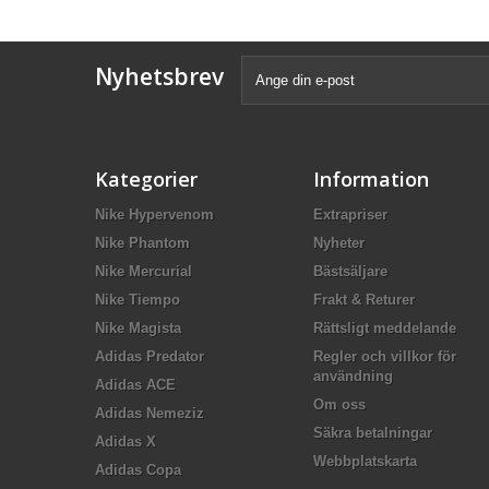
Nyhetsbrev
Kategorier
Information
Nike Hypervenom
Extrapriser
Nike Phantom
Nyheter
Nike Mercurial
Bästsäljare
Nike Tiempo
Frakt & Returer
Nike Magista
Rättsligt meddelande
Adidas Predator
Regler och villkor för
användning
Adidas ACE
Om oss
Adidas Nemeziz
Säkra betalningar
Adidas X
Webbplatskarta
Adidas Copa