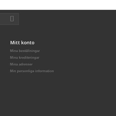
Mitt konto
Mina beställningar
Mina krediteringar
Mina adresser
Min personliga information