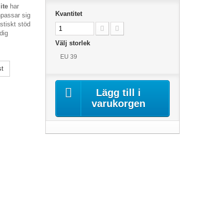
ite
har
Kvantitet
npassar sig
astiskt stöd
dig
Välj storlek
EU 39
st
Lägg till i
varukorgen