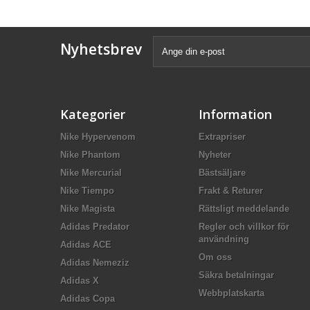
Nyhetsbrev
Kategorier
Information
Nike Hypervenom
Extrapriser
Nike Phantom
Nyheter
Nike Mercurial
Bästsäljare
Nike Tiempo
Frakt & Returer
Nike Magista
Rättsligt meddelande
Adidas Predator
Regler och villkor för
användning
Adidas ACE
Om oss
Adidas Nemeziz
Säkra betalningar
Adidas X
Webbplatskarta
Adidas Copa