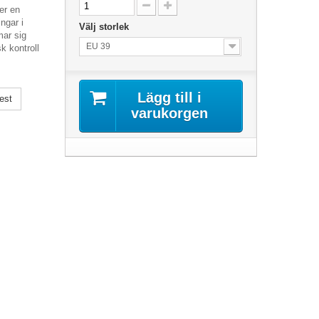
er en
ingar i
Välj storlek
mar sig
EU 39
k kontroll
Lägg till i
est
varukorgen