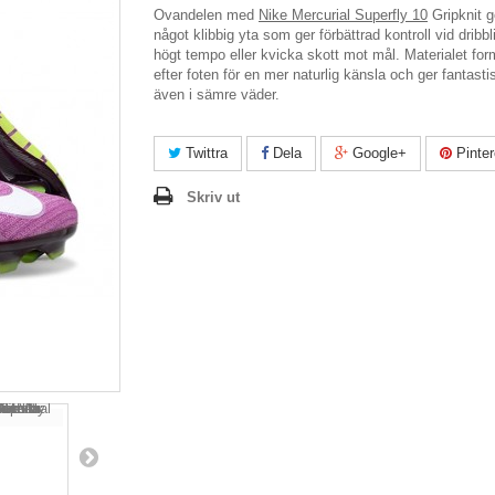
Ovandelen med
Nike Mercurial Superfly 10
Gripknit g
något klibbig yta som ger förbättrad kontroll vid dribbl
högt tempo eller kvicka skott mot mål. Materialet for
efter foten för en mer naturlig känsla och ger fantastis
även i sämre väder.
Twittra
Dela
Google+
Pinter
Skriv ut