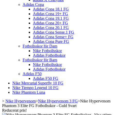
Adidas Copa
Adidas Copa 18.1 FG
Adidas Copa 19+ FG
Adidas Copa 19.1 FG
Adidas Copa 20+ FG
Adidas Copa 20.1 FG
Adidas Copa Sense.1 FG
Adidas Copa Sense+ FG
Adidas Copa Pure FG
Fotbollsskor för Dam
Nike Fotbollsskor
Adidas Fotbollsskor
Fotbollsskor för Barn
Nike Fotbollsskor
Adidas Fotbollsskor
Adidas F50
Adidas F50 FG
Nike Mercurial Superfly 10 FG
Nike Tiempo Legend 10 FG
Nike Phantom Luna
>
Nike Hypervenom
>
Nike Hypervenom 3 FG
>
Nike Hypervenom
Phantom 3 Elite FG Fotbollsskor - Guld Svart
Reducerat pris!
Visa större